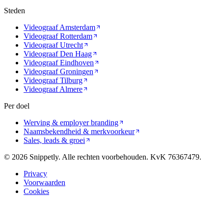
Steden
Videograaf
Amsterdam
Videograaf
Rotterdam
Videograaf
Utrecht
Videograaf
Den Haag
Videograaf
Eindhoven
Videograaf
Groningen
Videograaf
Tilburg
Videograaf
Almere
Per doel
Werving & employer branding
Naamsbekendheid & merkvoorkeur
Sales, leads & groei
©
2026
Snippetly. Alle rechten voorbehouden. KvK 76367479.
Privacy
Voorwaarden
Cookies