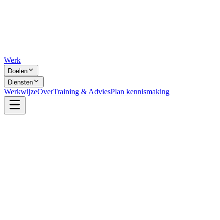
Werk
Doelen
Diensten
Werkwijze
Over
Training & Advies
Plan kennismaking