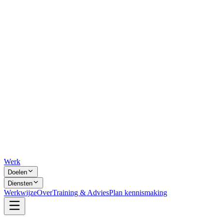
Werk
Doelen
Diensten
Werkwijze
Over
Training & Advies
Plan kennismaking