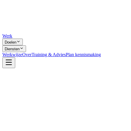
Werk
Doelen
Diensten
Werkwijze
Over
Training & Advies
Plan kennismaking