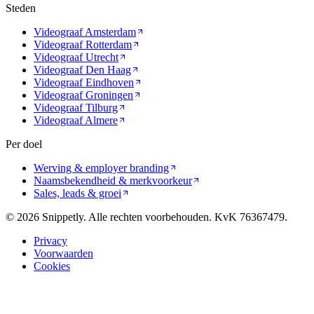
Steden
Videograaf
Amsterdam
Videograaf
Rotterdam
Videograaf
Utrecht
Videograaf
Den Haag
Videograaf
Eindhoven
Videograaf
Groningen
Videograaf
Tilburg
Videograaf
Almere
Per doel
Werving & employer branding
Naamsbekendheid & merkvoorkeur
Sales, leads & groei
©
2026
Snippetly. Alle rechten voorbehouden. KvK 76367479.
Privacy
Voorwaarden
Cookies