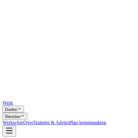
Werk
Doelen
Diensten
Werkwijze
Over
Training & Advies
Plan kennismaking