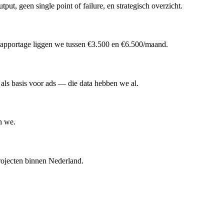
put, geen single point of failure, en strategisch overzicht.
n rapportage liggen we tussen €3.500 en €6.500/maand.
als basis voor ads — die data hebben we al.
n we.
projecten binnen Nederland.