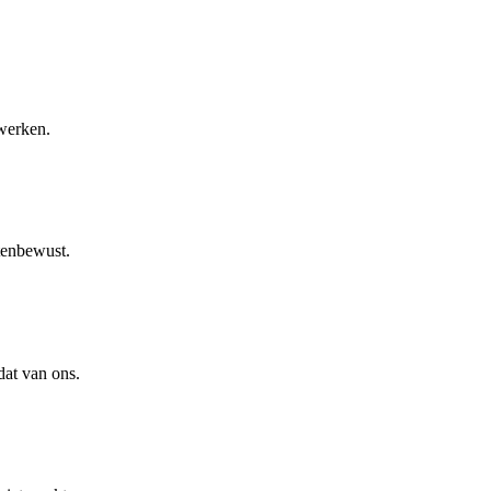
werken.
tenbewust.
dat van ons.