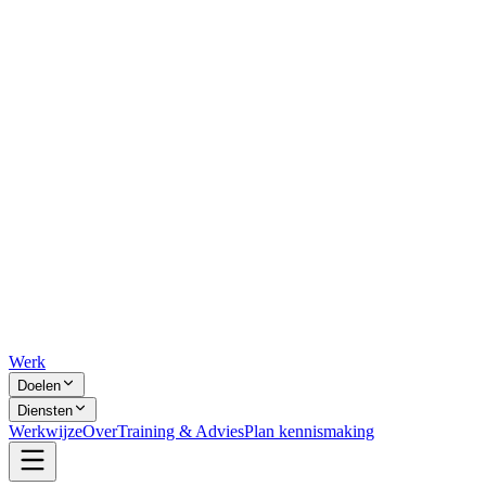
Werk
Doelen
Diensten
Werkwijze
Over
Training & Advies
Plan kennismaking